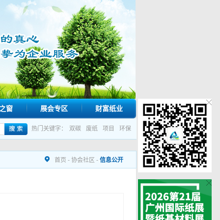
之窗
展会专区
财富纸业
热门关键字：
双碳
废纸
项目
环保
首页
-
协会社区
-
信息公开