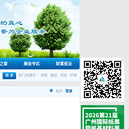
之窗
展会专区
财富纸业
热门关键字：
双碳
废纸
项目
环保
首页
-
登录