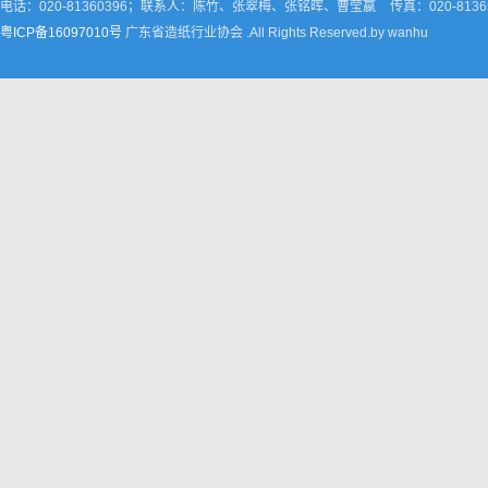
电话：020-81360396；联系人：陈竹、张翠梅、张铭晖、曹莹嬴
传真：020-8136
粤ICP备16097010号
广东省造纸行业协会 .All Rights Reserved.by wanhu