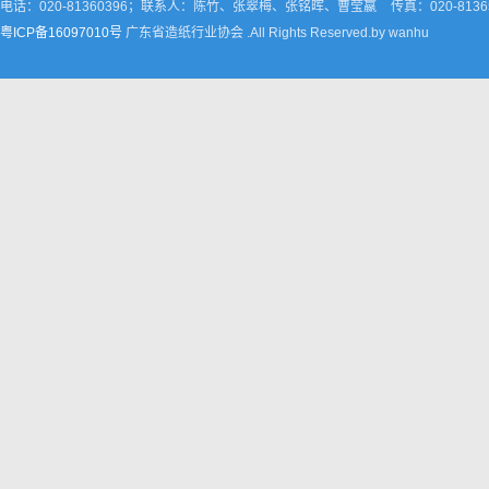
电话：020-81360396；联系人：陈竹、张翠梅、张铭晖、曹莹嬴
传真：020-8136
粤ICP备16097010号
广东省造纸行业协会 .All Rights Reserved.by wanhu