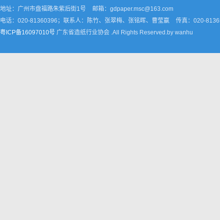
地址：广州市盘福路朱紫后街1号
邮箱：gdpaper.msc@163.com
电话：020-81360396；联系人：陈竹、张翠梅、张铭晖、曹莹嬴
传真：020-8136
粤ICP备16097010号
广东省造纸行业协会 .All Rights Reserved.by wanhu