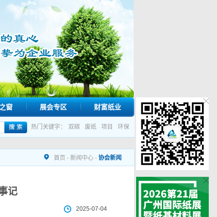
之窗
展会专区
财富纸业
热门关键字：
双碳
废纸
项目
环保
首页
-
新闻中心
-
协会新闻
事记
2025-07-04