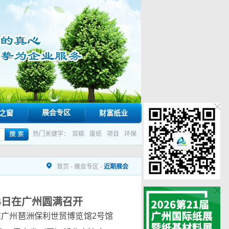
展会专区
之窗
财富纸业
热门关键字：
双碳
废纸
项目
环保
首页
-
展会专区
-
近期展会
-6日在广州圆满召开
展在广州琶洲保利世贸博览馆2号馆