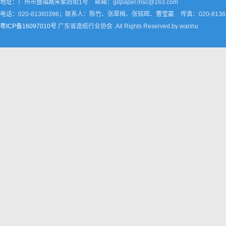
地址：广州市盘福路朱紫后街1号
邮箱：gdpaper.msc@163.com
电话：020-81360396；联系人：陈竹、张翠梅、张铭晖、曹莹嬴
传真：020-8136
粤ICP备16097010号
广东省造纸行业协会 .All Rights Reserved.by wanhu