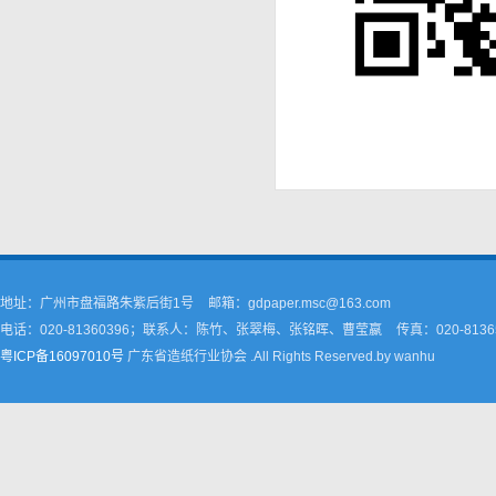
地址：广州市盘福路朱紫后街1号
邮箱：gdpaper.msc@163.com
电话：020-81360396；联系人：陈竹、张翠梅、张铭晖、曹莹嬴
传真：020-8136
粤ICP备16097010号
广东省造纸行业协会 .All Rights Reserved.by wanhu