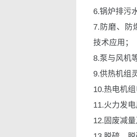
6.锅炉排污
7.防磨、
技术应用；
8.泵与风
9.供热机
10.热电机
11.火力发
12.固废减
13.脱硫、