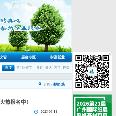
之窗
展会专区
财富纸业
热门关键字：
双碳
废纸
项目
环保
首页
-
通知公告
火热报名中！
2023-07-18