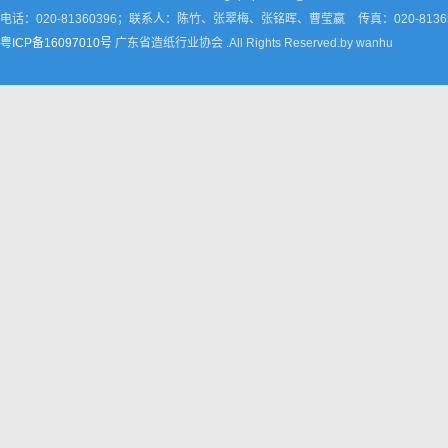
电话：020-81360396；联系人：陈竹、张翠梅、张铭晖、曹莹嬴
传真：020-8136
粤ICP备16097010号
广东省造纸行业协会 .All Rights Reserved.by wanhu