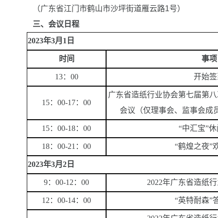
（广东省江门市鹤山市沙坪街道雁云路1号）
三、会议日程
202
3
年
3
月
1
日
时间
事项
13：00
开始签
广东省造纸行业协会第七届第
八
15：00-17：00
会议（仅理事会、监事会成
15：00-18：00
“中汇宝”
休
18：00-21：00
“鹤煌之夜”
202
3
年
3
月2日
9：00-12
：
00
2022年广东省造纸
12：00-14：00
“
英特耐森
”