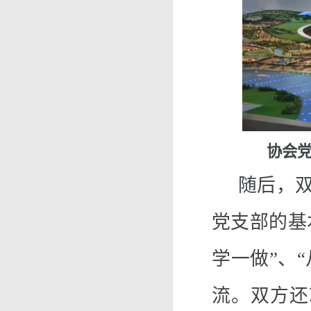
协会
随后，
党支部
的基
学一做”、“
流。双方还