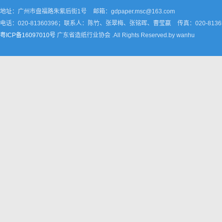
地址：广州市盘福路朱紫后街1号
邮箱：gdpaper.msc@163.com
电话：020-81360396；联系人：陈竹、张翠梅、张铭晖、曹莹嬴
传真：020-8136
粤ICP备16097010号
广东省造纸行业协会 .All Rights Reserved.by wanhu