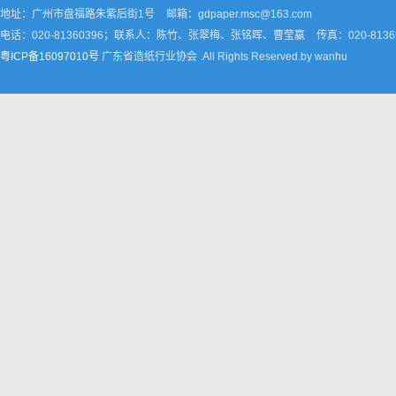
地址：广州市盘福路朱紫后街1号
邮箱：gdpaper.msc@163.com
电话：020-81360396；联系人：陈竹、张翠梅、张铭晖、曹莹嬴
传真：020-8136
粤ICP备16097010号
广东省造纸行业协会 .All Rights Reserved.by wanhu