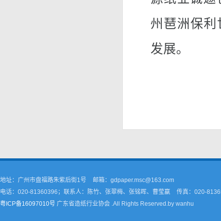
州琶洲保利
发展。
地址：广州市盘福路朱紫后街1号
邮箱：gdpaper.msc@163.com
电话：020-81360396；联系人：陈竹、张翠梅、张铭晖、曹莹嬴
传真：020-8136
粤ICP备16097010号
广东省造纸行业协会 .All Rights Reserved.by wanhu